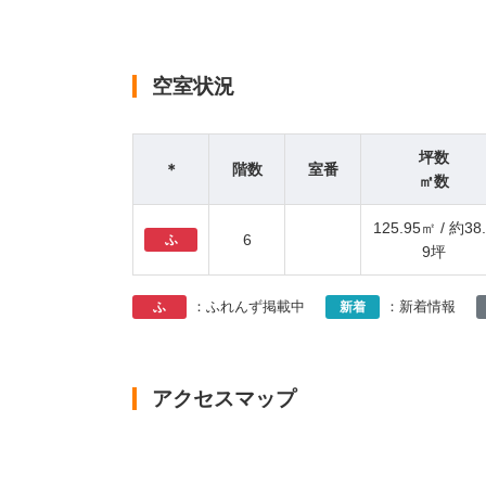
空室状況
坪数
＊
階数
室番
㎡数
125.95㎡ / 約38
6
ふ
9坪
：ふれんず掲載中
：新着情報
ふ
新着
アクセスマップ