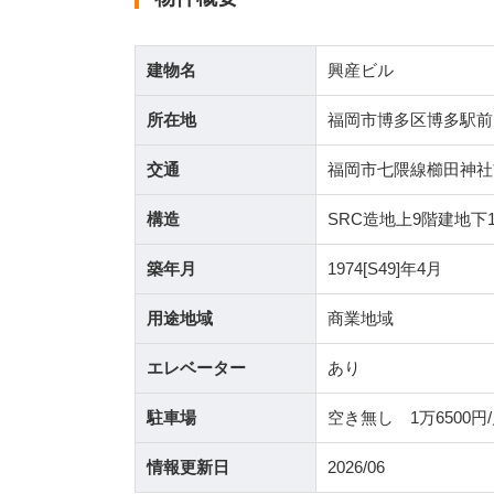
建物名
興産ビル
所在地
福岡市博多区博多駅前３
交通
福岡市七隈線櫛田神社
構造
SRC造地上9階建地下
築年月
1974[S49]年4月
用途地域
商業地域
エレベーター
あり
駐車場
空き無し 1万6500円
情報更新日
2026/06