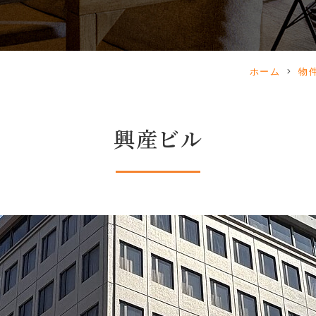
ホーム
物
興産ビル