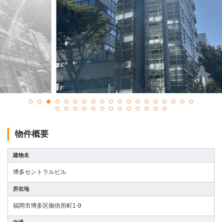
会社情報
居抜き物件 無料査定
お問い合わせ
プライバシーポリシー
お知らせ
物件概要
ブログ＆コラム
建物名
補助金情報
博多セントラルビル
所在地
お客様の声
福岡市博多区御供所町1-9
物件一覧