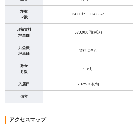
坪数
34.60坪・114.35㎡
㎡数
月額賃料
570,900円(税込)
坪単価
共益費
賃料に含む
坪単価
敷金
6ヶ月
月数
入居日
2025/10初旬
備考
アクセスマップ