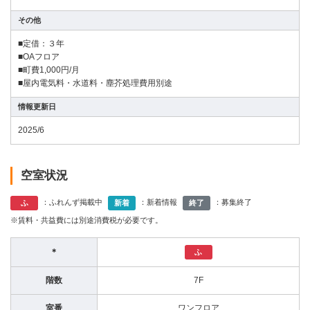
その他
■定借：３年
■OAフロア
■町費1,000円/月
■屋内電気料・水道料・塵芥処理費用別途
情報更新日
2025/6
空室状況
：ふれんず掲載中
：新着情報
：募集終了
ふ
新着
終了
※賃料・共益費には別途消費税が必要です。
＊
ふ
階数
7F
室番
ワンフロア