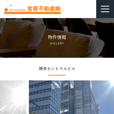
ホーム
物件情報
居抜き査定
GALLERY
借りる
貸す
博多セントラルビル
関連リンク
空室管理オンライン相談
よくあるご質問