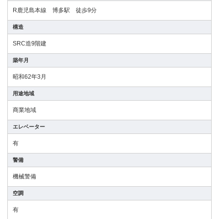
R鹿児島本線 博多駅 徒歩9分
構造
SRC造9階建
築年月
昭和62年3月
用途地域
商業地域
エレベーター
有
警備
機械警備
空調
有