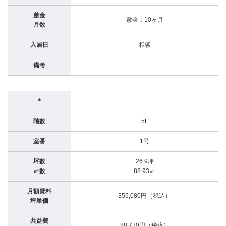
敷金
敷金：10ヶ月
月数
入居日
相談
備考
＊
階数
5F
室番
1号
坪数
26.9坪
㎡数
88.93㎡
月額賃料
355,080円（税込）
坪単価
共益費
88,770円（税込）