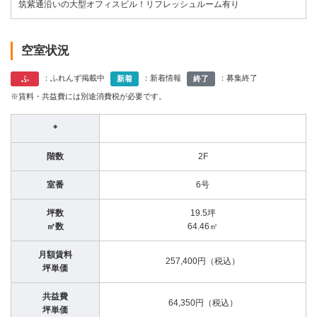
筑紫通沿いの大型オフィスビル！リフレッシュルーム有り
空室状況
：ふれんず掲載中
：新着情報
：募集終了
ふ
新着
終了
※賃料・共益費には別途消費税が必要です。
＊
階数
2F
室番
6号
坪数
19.5坪
㎡数
64.46㎡
月額賃料
257,400円（税込）
坪単価
共益費
64,350円（税込）
坪単価