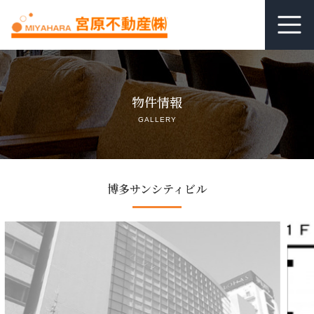
ホーム
物件情報
居抜き査定
GALLERY
借りる
貸す
博多サンシティビル
関連リンク
空室管理オンライン相談
よくあるご質問