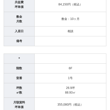
共益費
84,150円（税込）
坪単価
敷金
敷金：10ヶ月
月数
入居日
相談
備考
＊
階数
6F
室番
1号
坪数
26.9坪
㎡数
88.93㎡
月額賃料
355,080円（税込）
坪単価