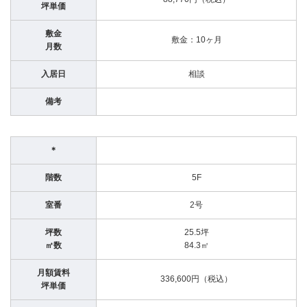
坪単価
敷金
敷金：10ヶ月
月数
入居日
相談
備考
＊
階数
5F
室番
2号
坪数
25.5坪
㎡数
84.3㎡
月額賃料
336,600円（税込）
坪単価