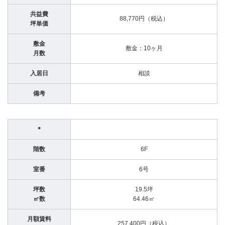
共益費
88,770円（税込）
坪単価
敷金
敷金：10ヶ月
月数
入居日
相談
備考
＊
階数
6F
室番
6号
坪数
19.5坪
㎡数
64.46㎡
月額賃料
257,400円（税込）