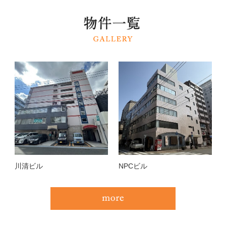
川清ビル
NPCビル
興産