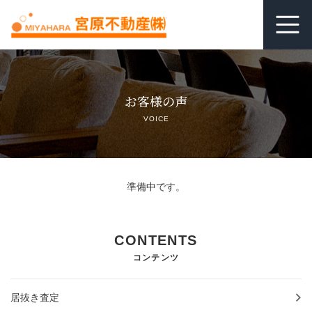
ホーム
お客様の声
居抜き査定
VOICE
借りる
貸す
準備中です。
関連リンク
CONTENTS
空室管理オンライン相談
コンテンツ
よくあるご質問
居抜き査定