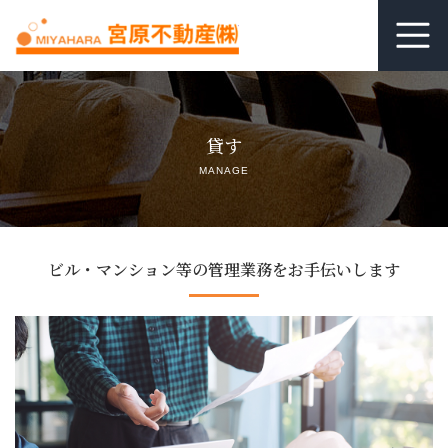
ホーム
貸す
居抜き査定
MANAGE
借りる
貸す
ビル・マンション等の管理業務をお手伝いします
関連リンク
空室管理オンライン相談
よくあるご質問