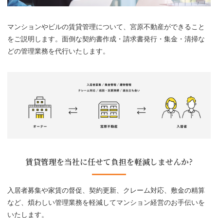
会社情報
マンションやビルの賃貸管理について、宮原不動産ができること
居抜き物件 無料査定
をご説明します。面倒な契約書作成・請求書発行・集金・清掃な
どの管理業務を代行いたします。
お問い合わせ
プライバシーポリシー
お知らせ
ブログ＆コラム
賃貸管理を当社に任せて負担を軽減しませんか?
補助金情報
お客様の声
入居者募集や家賃の督促、契約更新、クレーム対応、敷金の精算
など、煩わしい管理業務を軽減してマンション経営のお手伝いを
いたします。
物件一覧