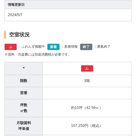
情報更新日
2024/5/7
空室状況
：ふれんず掲載中
：新着情報
：募集終了
ふ
新着
終了
※賃料・共益費には別途消費税が必要です。
＊
ふ
階数
3階
室番
坪数
約15坪（42.59㎡）
㎡数
月額賃料
107,250円（税込）
坪単価