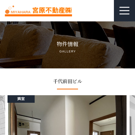
ホーム
物件情報
居抜き査定
GALLERY
借りる
貸す
千代前田ビル
関連リンク
満室
空室管理オンライン相談
よくあるご質問