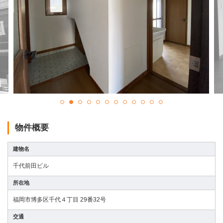
会社情報
居抜き物件 無料査定
お問い合わせ
プライバシーポリシー
お知らせ
物件概要
ブログ＆コラム
建物名
千代前田ビル
補助金情報
所在地
お客様の声
福岡市博多区千代４丁目 29番32号
交通
物件一覧