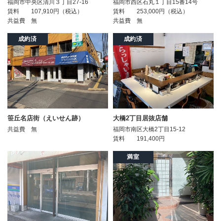
福岡市中央区清川３丁目27-16
福岡市西区石丸１丁目15番14号
会社情報
賃料
107,910円（税込）
賃料
253,000円（税込）
共益費
無
共益費
無
居抜き物件 無料査定
成約済
成約済
お問い合わせ
プライバシーポリシー
お知らせ
笹丘名店街（えいせん跡）
大橋2丁目居抜店舗
共益費
無
福岡市南区大橋2丁目15-12
賃料
191,400円
ブログ＆コラム
満室
補助金情報
お客様の声
物件一覧