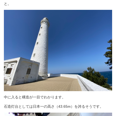
と。
会社情報
居抜き物件 無料査定
お問い合わせ
プライバシーポリシー
お知らせ
ブログ＆コラム
補助金情報
中に入ると構造が一目でわかります。
お客様の声
石造灯台としては日本一の高さ（43.65m）を誇るそうです。
物件一覧