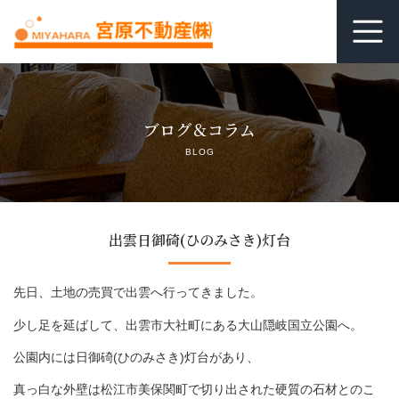
ホーム
ブログ＆コラム
居抜き査定
BLOG
借りる
貸す
出雲日御碕(ひのみさき)灯台
関連リンク
先日、土地の売買で出雲へ行ってきました。
空室管理オンライン相談
少し足を延ばして、出雲市大社町にある大山隠岐国立公園へ。
公園内には日御碕(ひのみさき)灯台があり、
よくあるご質問
真っ白な外壁は
松江市美保関町で切り出された硬質の石材とのこ