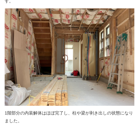
す。
会社情報
居抜き物件 無料査定
お問い合わせ
プライバシーポリシー
お知らせ
ブログ＆コラム
補助金情報
1階部分の内装解体はほぼ完了し、柱や梁が剥き出しの状態になり
ました。
お客様の声
物件一覧