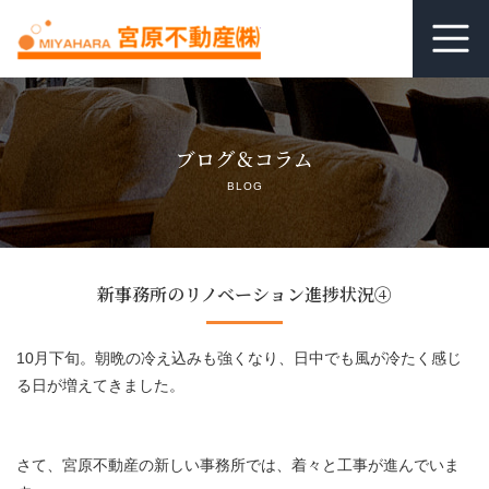
ホーム
ブログ＆コラム
居抜き査定
BLOG
借りる
貸す
新事務所のリノベーション進捗状況④
関連リンク
10月下旬。朝晩の冷え込みも強くなり、日中でも風が冷たく感じ
る日が増えてきました。
空室管理オンライン相談
よくあるご質問
さて、宮原不動産の新しい事務所では、着々と工事が進んでいま