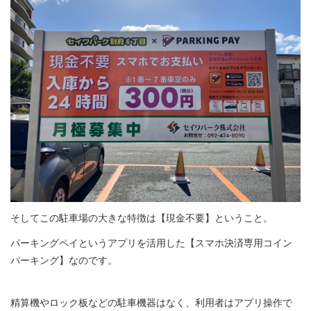
会社情報
居抜き物件 無料査定
お問い合わせ
プライバシーポリシー
お知らせ
ブログ＆コラム
そしてこの駐車場の大きな特徴は【現金不要】ということ。
補助金情報
パーキングペイというアプリを活用した【スマホ決済専用コイン
パーキング】なのです。
お客様の声
精算機やロック板などの駐車機器はなく、
利用者は
アプリ操作で
物件一覧