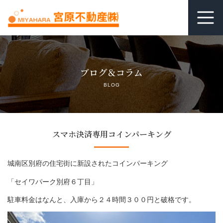
ホーム
ブログ＆コラム
居抜き査定
BLOG
借りる
貸す
スマホ決済専用コインパーキング
関連リンク
城南区別府の住宅街に新設されたコインパーキング
空室管理オンライン相談
「セイワパーク別府６丁目」
駐車料金はなんと、入庫から２４時間３００円と破格です。
よくあるご質問