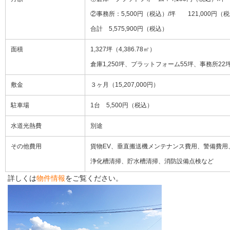
会社情報
②事務所：5,500円（税込）/坪 121,000円（
合計 5,575,900円（税込）
居抜き物件 無料査定
面積
1,327坪（4,386.78㎡）
お問い合わせ
倉庫1,250坪、プラットフォーム55坪、事務所22
敷金
３ヶ月（15,207,000円）
プライバシーポリシー
駐車場
1台 5,500円（税込）
お知らせ
水道光熱費
別途
ブログ＆コラム
その他費用
貨物EV、垂直搬送機メンテナンス費用、警備費用
浄化槽清掃、貯水槽清掃、消防設備点検など
補助金情報
詳しくは
物件情報
をご覧ください。
お客様の声
物件一覧