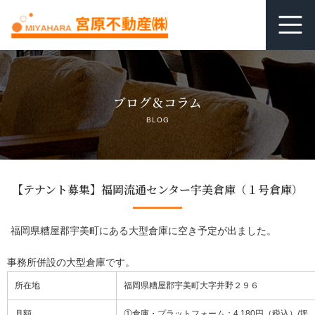
ホーム
ブログ＆コラム
居抜き査定
BLOG
借りる
貸す
【テナント募集】福岡流通センター宇美倉庫（１号倉庫）
関連リンク
福岡県糟屋郡宇美町にある大型倉庫に空き予定が出ました。
空室管理オンライン相談
事務所併設の大型倉庫です。
所在地
福岡県糟屋郡宇美町大字井野２９６
よくあるご質問
月額
①倉庫・プラットフォーム：4,180円（税込）/坪 5