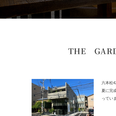
THE GA
六本松4
夏に完
ってい