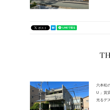
T
六本松の
U 」賃
光るデ